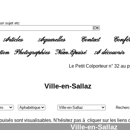
n sujet etc
Articles
Aquarelles
Contact
Confér
tion
Photographies
Num.Epuisé
A découvrir
Le Petit Colporteur n° 32 au prix d
Ville-en-Sallaz
Recherc
isés sont visualisables. N'hésitez pas à cliquer sur les liens q
Ville-en-Sallaz