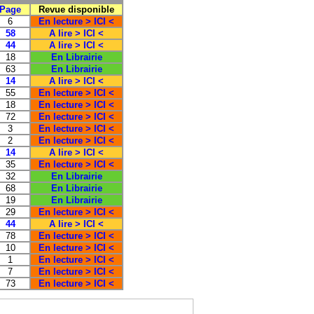
Page
Revue disponible
6
En lecture > ICI <
58
A lire > ICI <
44
A lire > ICI <
18
En Librairie
63
En Librairie
14
A lire > ICI <
55
En lecture > ICI <
18
En lecture > ICI <
72
En lecture > ICI <
3
En lecture > ICI <
2
En lecture > ICI <
14
A lire > ICI <
35
En lecture > ICI <
32
En Librairie
68
En Librairie
19
En Librairie
29
En lecture > ICI <
44
A lire > ICI <
78
En lecture > ICI <
10
En lecture > ICI <
1
En lecture > ICI <
7
En lecture > ICI <
73
En lecture > ICI <