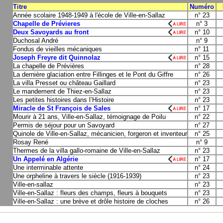
Titre
Numéro
Année scolaire 1948-1949 à l'école de Ville-en-Sallaz
n° 23
Chapelle de Prévieres
n° 3
Deux Savoyards au front
n° 10
Duchosal André
n° 9
Fondus de vieilles mécaniques
n° 11
Joseph Freyre dit Quinnolaz
n° 15
La chapelle de Prévières
n° 28
La dernière glaciation entre Fillinges et le Pont du Giffre
n° 26
La villa Presset ou château Gaillard
n° 23
Le mandement de Thiez-en-Sallaz
n° 23
Les petites histoires dans l’Histoire
n° 23
Miracle de St François de Sales
n° 17
Mourir à 21 ans, Ville-en-Sallaz, témoignage de Poilu
n° 22
Permis de séjour pour un Savoyard
n° 27
Quinole de Ville-en-Sallaz, mécanicien, forgeron et inventeur
n° 25
Rosay René
n° 9
Thermes de la villa gallo-romaine de Ville-en-Sallaz
n° 23
Un Appelé en Algérie
n° 17
Une interminable attente
n° 24
Une orpheline à travers le siècle (1916-1939)
n° 23
Ville-en-sallaz
n° 23
Ville-en-Sallaz : fleurs des champs, fleurs à bouquets
n° 23
Ville-en-Sallaz : une brève et drôle histoire de cloches
n° 26