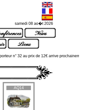
samedi 08 ao�t 2026
nférences
News
ir
Liens
teur n° 32 au prix de 12€ arrive prochainement dans les points de
AQ14