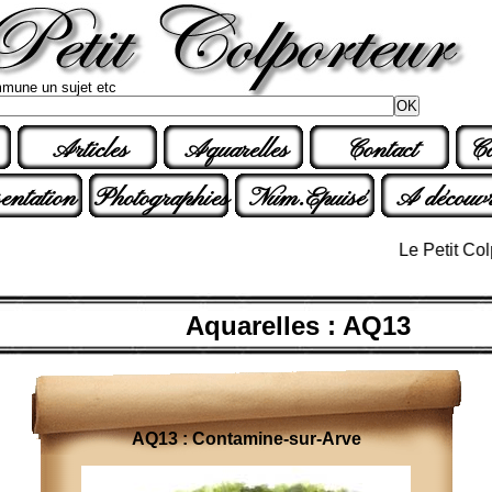
mune un sujet etc
Articles
Aquarelles
Contact
Co
entation
Photographies
Num.Epuisé
A découvr
Le Petit Colpor
Aquarelles : AQ13
AQ13 : Contamine-sur-Arve