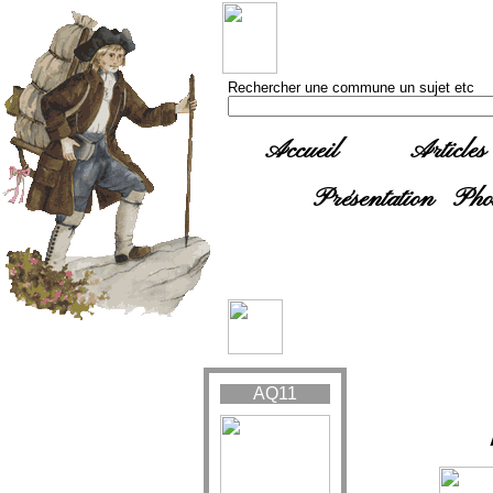
Rechercher une commune un sujet etc
Accueil
Articles
Présentation
Pho
AQ11