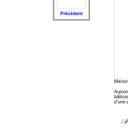
Précédent
Maison
Aujour
bâtiss
d’une 
An