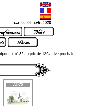
samedi 08 ao�t 2026
nférences
News
ir
Liens
rteur n° 32 au prix de 12€ arrive prochainement dans les points d
AQ70