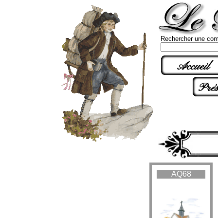
Rechercher une com
Accueil
Prés
AQ68