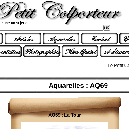
mune un sujet etc
Articles
Aquarelles
Contact
Co
entation
Photographies
Num.Epuisé
A découvr
Le Petit Colpo
Aquarelles : AQ69
AQ69 : La Tour