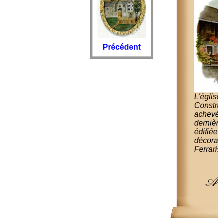
Précédent
L'égli
Constr
achev
derniè
édifié
décora
Ferrari
An