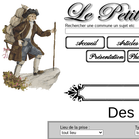
Rechercher une commune un sujet etc
Accueil
Articles
Présentation
Pho
Des 
Lieu de la prise :
Ty