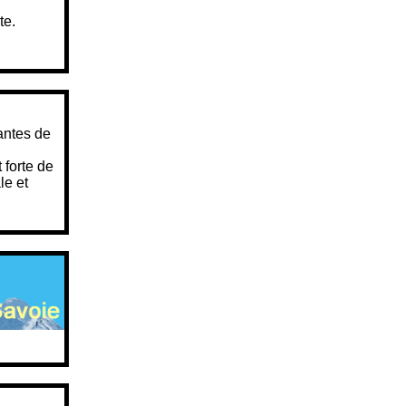
te.
vantes de
 forte de
le et
 DU