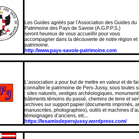
PATRIMOINE
DES PAYS DE SAVOIE
Les Guides agréés par l'Association des Guides du
Patrimoine des Pays de Savoie (A.G.P.P.S.)
seront heureux de vous accueillir pour vous
accompagner dans la découverte de notre région et
patrimoine.
http://www.pays-savoie-patrimoine.com
Les Amis du Pers-Jussy
d’Autrefois et d’Aujourd’h
L’association a pour but de mettre en valeur et de fai
connaître le patrimoine de Pers-Jussy, sous toutes 
: sites naturels, vestiges archéologiques, monument
bâtiments témoins du passé, chemins de terre et sen
archives sur support papier (documents imprimés, a
manuscrites, photographies), outils et machines d’au
témoignages d’anciens, etc...
https://lesamisdepersjussy.wordpress.com/
Fillinges