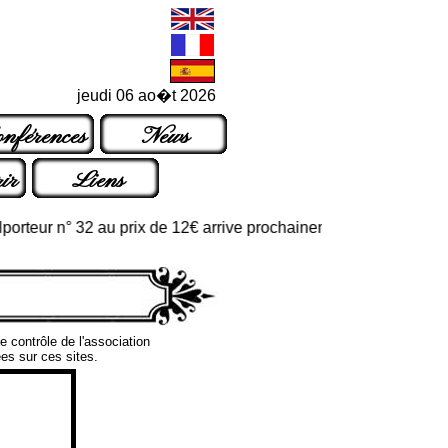
jeudi 06 ao�t 2026
nférences
News
ir
Liens
eur n° 32 au prix de 12€ arrive prochainement dans les points de 
e contrôle de l'association
es sur ces sites.
son