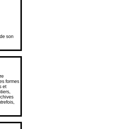
 de son
ui
re
ses formes
s et
tiers,
rchives
trefois,