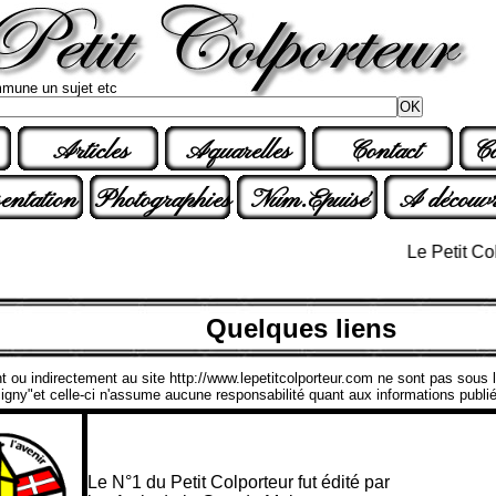
mune un sujet etc
Articles
Aquarelles
Contact
Co
entation
Photographies
Num.Epuisé
A découvr
Le Petit Colport
Quelques liens
t ou indirectement au site http://www.lepetitcolporteur.com ne sont pas sous l
gny"et celle-ci n'assume aucune responsabilité quant aux informations publié
Les Amis de la Grande Mai
Le N°1 du Petit Colporteur fut édité par