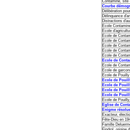
Contamine, site 
Courbe démogr
Délibération pou
Délinquance d'an
Distractions d'au
Ecole Contamine
Ecole d'agricultu
Ecole de Conta
Ecole de Conta
Ecole de Contami
Ecole de Contam
Ecole de Contam
Ecole de Conta
Ecole de Conta
Ecole de garcon
Ecole de Pouilly
Ecole de Pouil
Ecole de Pouill
Ecole de Pouil
Ecole de Pouil
Ecole de Pouil
Eglise de Cont
Enigme ré
Exacteur, électi
Fête-Dieu en 19
Famille Deluermo
Findrol, origine