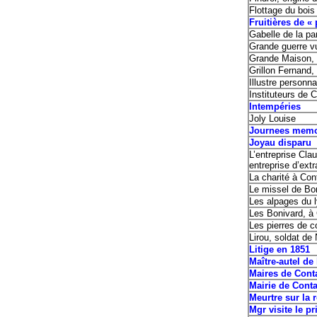
Flottage du bois
Fruitières de «
Gabelle de la p
Grande guerre v
Grande Maison, 
Grillon Fernand,
Illustre person
Instituteurs de 
Intempéries
Joly Louise
Journees memo
Joyau dis
L’entreprise Cl
entreprise d’extr
La charité à Co
Le missel de Bo
Les alpages du 
Les Bonivard, à
Les pierres de co
Lirou, soldat de
Litige en 1851
Maître-autel de
Maires de Co
Mairie de Cont
Meurtre sur l
Mgr visite le pr