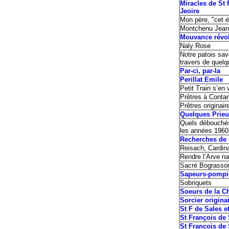
Miracles de St 
Jeoire
Mon père, "cet ém
Montchenu Jean
Mouvance révo
Naly Rose
Notre patois sav
travers de quelq
Par-ci, par-la
Perillat Emile
Petit Train s’e
Prêtres à Conta
Prêtres originai
Quelques Prieu
Quels débouchés 
les années 1960
Recherches de 
Reisach, Cardina
Rendre l’Arve na
Sacré Bograsso
Sapeurs-pompi
Sobriquets
Soeurs de la Ch
Sorcier origina
St F de Sales e
St François de
St Francois de