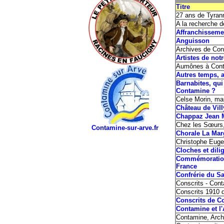
Titre
27 ans de Tyran
A la recherche 
Affranchiss
Anguisson
Archives de 
Artistes de not
Aumônes à Con
Autres temps, 
Barnabites, qui
Contamine ?
Celse Morin, mau
Château de Vill
Chappaz Jean 
Chez les Sœurs
Contamine-sur-arve.fr
Chorale La Mar
Christophe Euge
Cloches et di
Commémoration 
France
Confrérie du S
Conscrits - Con
Conscrits 1910 
Conscrits de C
Contamine et l
Contamine, Arc