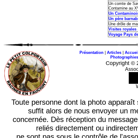
Un comte de Savo
Contamine au XV
Un Contaminoi
Un père barnabi
Une drôle de ma
Visites royales
Voyage Pays de
Présentation
|
Articles
|
Accuei
Photographie
Copyright © 
Assoc
Toute personne dont la photo apparaît sur
suffit alors de nous envoyer un m
concernée. Dès réception du message, n
reliés directement ou indirecte
ne sont pas sous le contrôle de l'ass