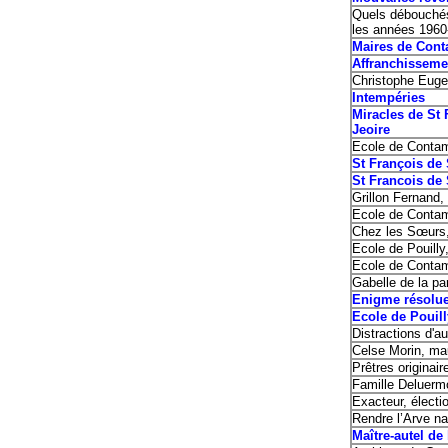
Quels débouchés 
les années 1960
Maires de Co
Affranchiss
Christophe Euge
Intempéries
Miracles de St 
Jeoire
Ecole de Conta
St François de
St Francois de
Grillon Fernand,
Ecole de Conta
Chez les Sœurs
Ecole de Pouil
Ecole de Conta
Gabelle de la p
Enigme ré
Ecole de Pouil
Distractions d'au
Celse Morin, mau
Prêtres originai
Famille Deluermo
Exacteur, électi
Rendre l’Arve na
Maître-autel de