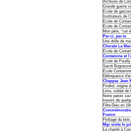
Archives de 
Grande guerre v
Ecole de garcon
Instituteurs de 
Ecole de Contam
Ecole de Contam
Mon père, "cet ém
Par-ci, par-la
Une drôle de ma
Chorale La Mar
Ecole de Contami
Contamine et l
Ecole de Pouilly
Sacré Bograsso
Ecole Contamine
Délinquance d'an
Chappaz Jean 
Findrol, origine
Lirou, soldat de
Notre patois sav
travers de quelq
Fête-Dieu en 19
Commémoration 
France
Flottage du bois
Mgr visite le pr
La charité à Co