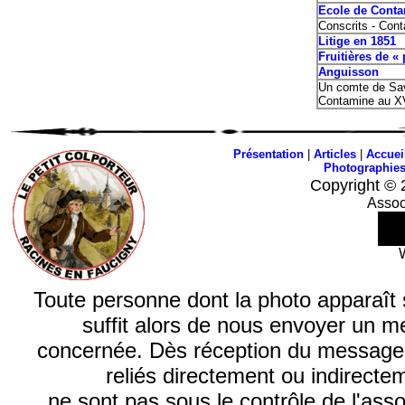
Ecole de Conta
Conscrits - Con
Litige en 1851
Fruitières de «
Anguisson
Un comte de Savo
Contamine au XV
Présentation
|
Articles
|
Accuei
Photographie
Copyright © 
Assoc
Toute personne dont la photo apparaît sur
suffit alors de nous envoyer un m
concernée. Dès réception du message, n
reliés directement ou indirecte
ne sont pas sous le contrôle de l'ass