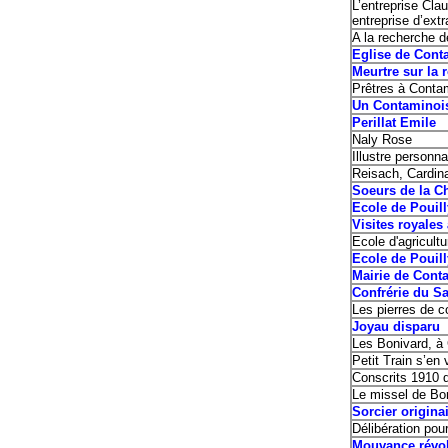
L’entreprise Cl
entreprise d’extr
A la recherche 
Eglise de Cont
Meurtre sur l
Prêtres à Conta
Un Contaminoi
Perillat Emile
Naly Rose
Illustre person
Reisach, Cardina
Soeurs de la Ch
Ecole de Pouil
Visites royales
Ecole d'agricultu
Ecole de Pouil
Mairie de Cont
Confrérie du S
Les pierres de co
Joyau dis
Les Bonivard, à
Petit Train s’e
Conscrits 1910 
Le missel de Bo
Sorcier origina
Délibération pou
Mouvance révo