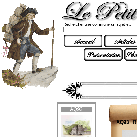
Rechercher une commune un sujet etc
Accueil
Articles
Présentation
Pho
AQ92
AQ93 : R