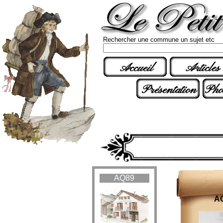
Rechercher une commune un sujet etc
Accueil
Articles
Présentation
Pho
AQ89
AQ