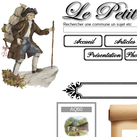
Rechercher une commune un sujet etc
Accueil
Articles
Présentation
Pho
AQ60