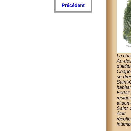
Précédent
La cha
Au-de
d’alti
Chapel
se dre
Saint
habita
Ferta
restau
et son
Saint 
était
récol
intemp