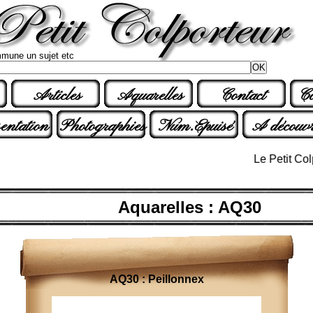
mune un sujet etc
Articles
Aquarelles
Contact
Co
entation
Photographies
Num.Epuisé
A découvr
Le Petit Colpor
Aquarelles : AQ30
AQ30 : Peillonnex