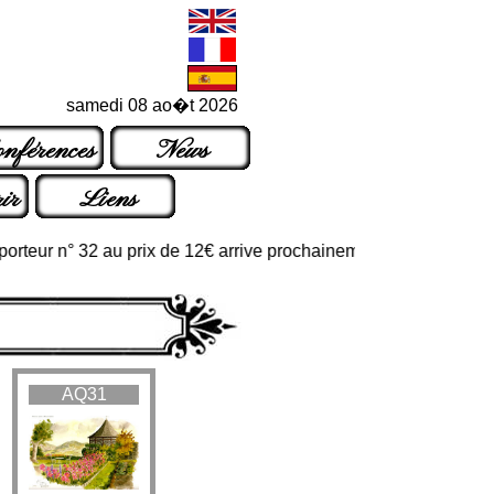
samedi 08 ao�t 2026
nférences
News
ir
Liens
teur n° 32 au prix de 12€ arrive prochainement dans les points de
AQ31