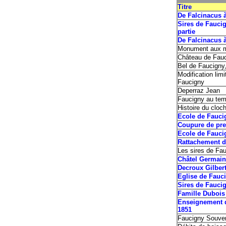
Titre
De Falcinacus 
Sires de Faucig
partie
De Falcinacus à
Monument aux m
Château de Fau
Bel de Faucigny,
Modification lim
Faucigny
Deperraz Jean
Faucigny au tem
Histoire du cloc
Ecole de F
Coupure de 
Ecole de Faucig
Rattachement d
Les sires de Fau
Châtel Germain
Decroux Gilber
Eglise de Fa
Sires de Fauc
Famille Du
Enseignement d
1851
Faucigny Souven