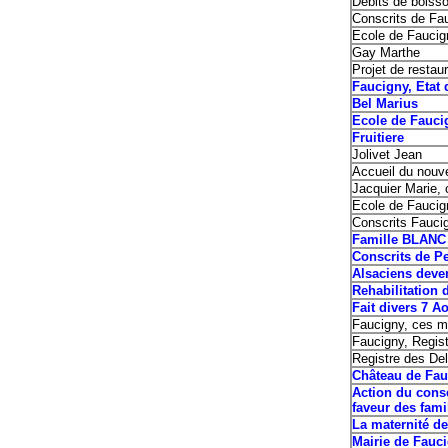
Débits de bois
Conscrits de F
Ecole de Fauci
Gay Marthe
Projet de restau
Faucigny, Etat 
Bel Marius
Ecole de Fauci
Fruitiere
Jolivet Jean
Accueil du nouv
Jacquier Marie, 
Ecole de Faucig
Conscrits Fauci
Famille BLANC
Conscrits de P
Alsaciens deve
Rehabilitation 
Fait divers 7 A
Faucigny, ces mu
Faucigny, Regist
Registre des Del
Château de Fau
Action du cons
faveur des fami
La maternité de
Mairie de Fauci