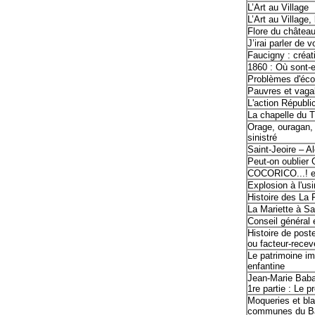
L’Art au Village
L’Art au Village, 
Flore du châtea
J’irai parler de 
Faucigny : créati
1860 : Où sont-e
Problèmes d'éco
Pauvres et vag
L'action Républi
La chapelle du T
Orage, ouragan, 
sinistré
Saint-Jeoire – 
Peut-on oublier
COCORICO...! e
Explosion à l'usi
Histoire des La 
La Mariette à Sa
Conseil général 
Histoire de poste
ou facteur-recev
Le patrimoine im
enfantine
Jean-Marie Babaz
1re partie : Le p
Moqueries et bl
communes du B