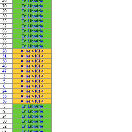
49
En Librairie
70
En Librairie
20
En Librairie
30
En Librairie
35
En Librairie
52
En Librairie
66
En Librairie
68
En Librairie
36
En Librairie
63
En Librairie
28
A lire > ICI <
31
A lire > ICI <
38
A lire > ICI <
46
A lire > ICI <
47
A lire > ICI <
3
A lire > ICI <
5
A lire > ICI <
6
A lire > ICI <
24
A lire > ICI <
33
A lire > ICI <
36
A lire > ICI <
3
En Librairie
9
En Librairie
24
En Librairie
50
En Librairie
52
En Librairie
67
En Librairie