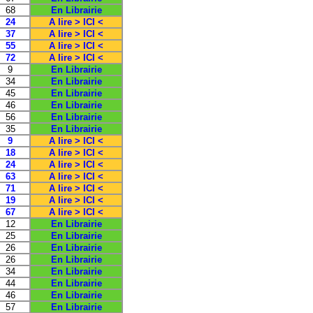
68
En Librairie
24
A lire > ICI <
37
A lire > ICI <
55
A lire > ICI <
72
A lire > ICI <
9
En Librairie
34
En Librairie
45
En Librairie
46
En Librairie
56
En Librairie
35
En Librairie
9
A lire > ICI <
18
A lire > ICI <
24
A lire > ICI <
63
A lire > ICI <
71
A lire > ICI <
19
A lire > ICI <
67
A lire > ICI <
12
En Librairie
25
En Librairie
26
En Librairie
26
En Librairie
34
En Librairie
44
En Librairie
46
En Librairie
57
En Librairie