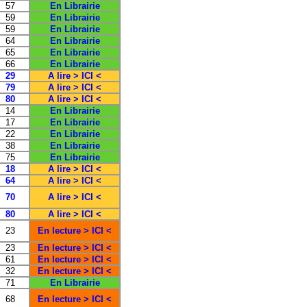
57
En Librairie
59
En Librairie
59
En Librairie
64
En Librairie
65
En Librairie
66
En Librairie
29
A lire > ICI <
79
A lire > ICI <
80
A lire > ICI <
14
En Librairie
17
En Librairie
22
En Librairie
38
En Librairie
75
En Librairie
18
A lire > ICI <
64
A lire > ICI <
70
A lire > ICI <
80
A lire > ICI <
23
En lecture > ICI <
23
En lecture > ICI <
61
En lecture > ICI <
32
En lecture > ICI <
71
En Librairie
68
En lecture > ICI <