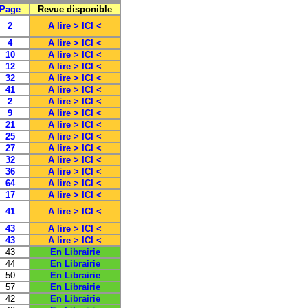
Page
Revue disponible
2
A lire > ICI <
4
A lire > ICI <
10
A lire > ICI <
12
A lire > ICI <
32
A lire > ICI <
41
A lire > ICI <
2
A lire > ICI <
9
A lire > ICI <
21
A lire > ICI <
25
A lire > ICI <
27
A lire > ICI <
32
A lire > ICI <
36
A lire > ICI <
64
A lire > ICI <
17
A lire > ICI <
41
A lire > ICI <
43
A lire > ICI <
43
A lire > ICI <
43
En Librairie
44
En Librairie
50
En Librairie
57
En Librairie
42
En Librairie