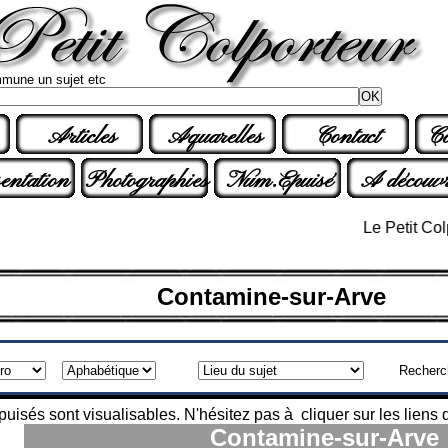
mune un sujet etc
Articles
Aquarelles
Contact
Co
entation
Photographies
Num.Epuisé
A découvr
Le Petit Colporte
Contamine-sur-Arve
Recherc
isés sont visualisables. N'hésitez pas à cliquer sur les liens q
Contamine-sur-Arve