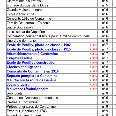
Distractions d'autrefois
n° 5
Flottage du bois dans l'Arve
n° 5
Grande Maison, prieuré
n° 6
Ecole d'agriculture
n° 6
Conscrits 1910 de Contamine
n° 6
Famille Deluermoz - Thibault
n° 6
Sacré Bograsson
n° 6
Lirou, soldat de Napoléon
n° 6
Délibération pour achat fusils pour la milice communale
n° 6
Une drôle de manie
n° 6
Ecole de Pouilly, photo de classe - 1902
n° 7
Ecole de Pouilly, photo de classe - 1915
n° 7
Affranchissements à Contamine
n° 7
Enigme résolue
n° 7
Ecole de Pouilly , construction
n° 7
Cloches et diligences
n° 8
Conscrits de Contamine en 1914
n° 8
Sapeurs-pompiers à Contamine
n° 8
Meurtre sur la route de Genève
n° 8
Joyau disparu
n° 8
Mouvance révolutionnaire
n° 8
Sobriquets
n° 9
Contamine, Archives communales
n° 9
Prêtres à Contamine
n° 9
Prêtres originaires de Contamine
n° 9
Exacteur, élection en 1743
n° 9
Findrol, origine du nom
n° 9