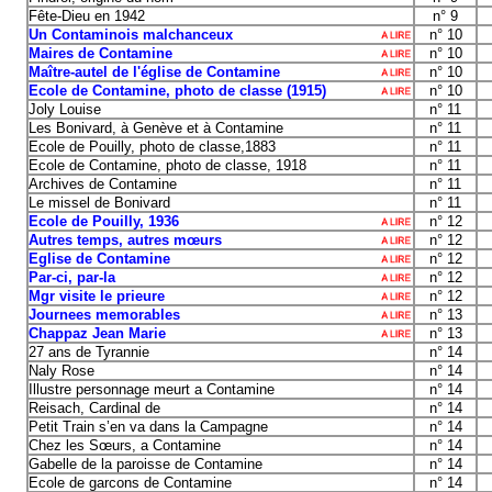
Fête-Dieu en 1942
n° 9
Un Contaminois malchanceux
n° 10
Maires de Contamine
n° 10
Maître-autel de l'église de Contamine
n° 10
Ecole de Contamine, photo de classe (1915)
n° 10
Joly Louise
n° 11
Les Bonivard, à Genève et à Contamine
n° 11
Ecole de Pouilly, photo de classe,1883
n° 11
Ecole de Contamine, photo de classe, 1918
n° 11
Archives de Contamine
n° 11
Le missel de Bonivard
n° 11
Ecole de Pouilly, 1936
n° 12
Autres temps, autres mœurs
n° 12
Eglise de Contamine
n° 12
Par-ci, par-la
n° 12
Mgr visite le prieure
n° 12
Journees memorables
n° 13
Chappaz Jean Marie
n° 13
27 ans de Tyrannie
n° 14
Naly Rose
n° 14
Illustre personnage meurt a Contamine
n° 14
Reisach, Cardinal de
n° 14
Petit Train s’en va dans la Campagne
n° 14
Chez les Sœurs, a Contamine
n° 14
Gabelle de la paroisse de Contamine
n° 14
Ecole de garcons de Contamine
n° 14