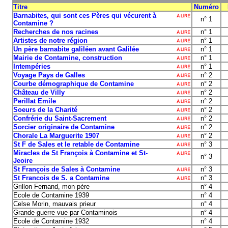
Titre
Numéro
Barnabites, qui sont ces Pères qui vécurent à
n° 1
Contamine ?
Recherches de nos racines
n° 1
Artistes de notre région
n° 1
Un père barnabite galiléen avant Galilée
n° 1
Mairie de Contamine, construction
n° 1
Intempéries
n° 1
Voyage Pays de Galles
n° 2
Courbe démographique de Contamine
n° 2
Château de Villy
n° 2
Perillat Emile
n° 2
Soeurs de la Charité
n° 2
Confrérie du Saint-Sacrement
n° 2
Sorcier originaire de Contamine
n° 2
Chorale La Marguerite 1907
n° 2
St F de Sales et le retable de Contamine
n° 3
Miracles de St François à Contamine et St-
n° 3
Jeoire
St François de Sales à Contamine
n° 3
St Francois de S. a Contamine
n° 3
Grillon Fernand, mon père
n° 4
Ecole de Contamine 1939
n° 4
Celse Morin, mauvais prieur
n° 4
Grande guerre vue par Contaminois
n° 4
Ecole de Contamine 1932
n° 4