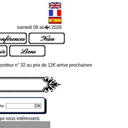
samedi 08 ao�t 2026
nférences
News
ir
Liens
ur n° 32 au prix de 12€ arrive prochainement dans les points de v
he :
ui vous intéressent.