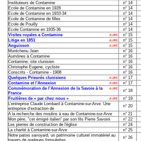
Instituteurs de Contamine
n° 14
Ecole de Contamine en 1928
n° 14
Ecole de Contamine en 1933-34
n° 14
Ecole de Contamine de filles
n° 14
Ecole de Pouilly
n° 14
Ecole Contamine en 1935-36
n° 14
Visites royales a Contamine
n° 15
Litige en 1851
n° 15
Anguisson
n° 15
Montchenu Jean
n° 16
Aumônes à Contamine
n° 16
Contamine, site clunisien
n° 16
Christophe Eugene, cycliste
n° 16
Conscrits - Contamine - 1908
n° 16
Quelques Prieurés clunisiens
n° 17
Contamine et l'Annexion
n° 17
Commémoration de l’Annexion de la Savoie à la
n° 18
France
Fruitières de « par chez nous »
n° 19
L’entreprise Claude Lombard à Contamine-sur-Arve. Une
n° 20
entreprise d’extraction de
A la recherche des moulins à eau de Contamine-sur-Arve
n° 21
Mon père, "cet émigré italien" par son fils Pierre Savoini
n° 22
Les pierres de construction de l'église
n° 24
La charité à Contamine-sur-Arve
n° 25
Notre patois savoyard, un patrimoine culturel immatériel au
n° 26
travers de quelques formulettes